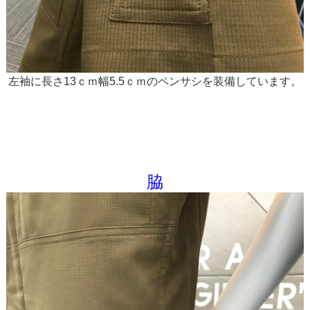
左袖に長さ13ｃｍ幅5.5ｃｍのペンサシを装備しています。
脇