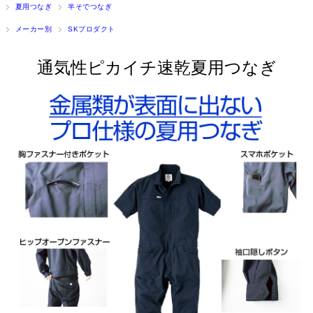
夏用つなぎ
半そでつなぎ
メーカー別
SKプロダクト
通気性ピカイチ速乾夏用つなぎ