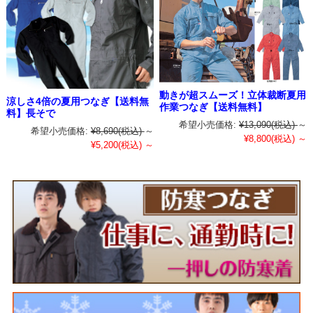
動きが超スムーズ！立体裁断夏用
涼しさ4倍の夏用つなぎ【送料無
作業つなぎ【送料無料】
料】長そで
希望小売価格:
¥13,090
(税込)
～
希望小売価格:
¥8,690
(税込)
～
¥8,800
(税込)
～
¥5,200
(税込)
～