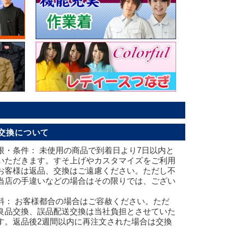
交換について
限・条件： 未使用の商品で到着日より7日以内と
いただきます。すそ上げやカスタマイズをご利用
お客様は返品、交換はご遠慮ください。ただし不
当店の手違いなどの場合はその限りでは、ござい
。
料： お客様都合の場合はご容赦ください。ただ
良品交換、誤品配送交換は当社負担とさせていた
す。返品後2週間以内に再注文された場合は交換