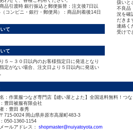
あわせて、各種ご利用ください。
扱いと
商品引渡時 銀行振込と郵便振替：注文後7日以
不良品
い（コンビニ・銀行・郵便局）：商品到着後14日
況を確
だきま
連絡く
ついて
受けで
ついて
り５～３０日以内のお客様指定日に発送となり
指定がない場合、注文日より５日以内に発送い
。
先
名：作業服つなぎ専門店【縫い屋とよた】全国送料無料！つな
：豊田被服有限会社
者：豊田 泰秀
715-0024 岡山県井原市高屋町483-3
50-1360-1154
メールアドレス：
shopmaster@nuiyatoyota.com