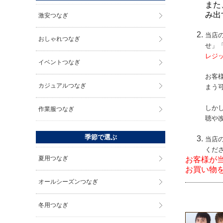
また
み出
激安つなぎ
当店
おしゃれつなぎ
せ」
レジ
イベントつなぎ
お客
カジュアルつなぎ
まう
しか
作業服つなぎ
聴や
季節で選ぶ
当店
くだ
夏用つなぎ
お客様が
お買い物
オールシーズンつなぎ
冬用つなぎ