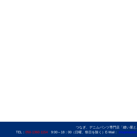
つなぎ、デニムパンツ専門店「縫い屋とよた」
TEL：
050-1360-1154
9:00～18：00（日曜、祭日を除く）E-Mail：
shopmaster