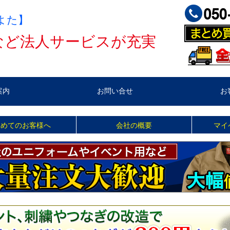
よた】
など法人サービスが充実
案内
お問い合せ
お
じめてのお客様へ
会社の概要
マイ