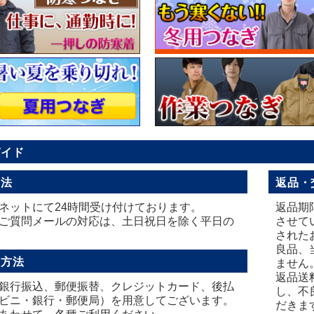
ガイド
方法
返品・
ネットにて24時間受け付けております。
返品期
ご質問メールの対応は、土日祝日を除く平日の
させて
された
良品、
い方法
ません
返品送
銀行振込、郵便振替、クレジットカード、後払
し、不
ビニ・銀行・郵便局）を用意してございます。
だきま