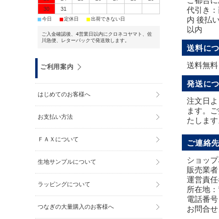
ご都合に
30
31
代引き：
■
■
■
内 後払
今日
定休日
出荷できない日
以内
ご入金確認後、4営業日以内にクロネコヤマト、佐
川急便、レターパックで発送致します。
送料に
送料無料
ご利用案内
発送に
はじめてのお客様へ
注文日よ
ます。ご
お支払い方法
たします
ＦＡＸについて
ご連絡
ショップ
生地サンプルについて
販売業者
運営責任
ラッピングについて
所在地：〒
電話番号：0
つなぎの大量購入のお客様へ
お問合せ