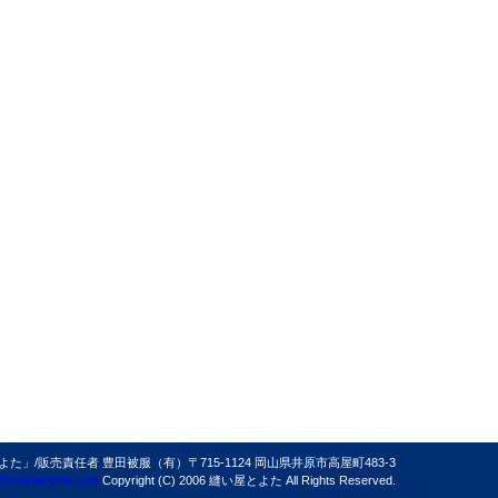
/販売責任者 豊田被服（有）〒715-1124 岡山県井原市高屋町483-3
@nuiyatoyota.com
Copyright (C) 2006 縫い屋とよた All Rights Reserved.