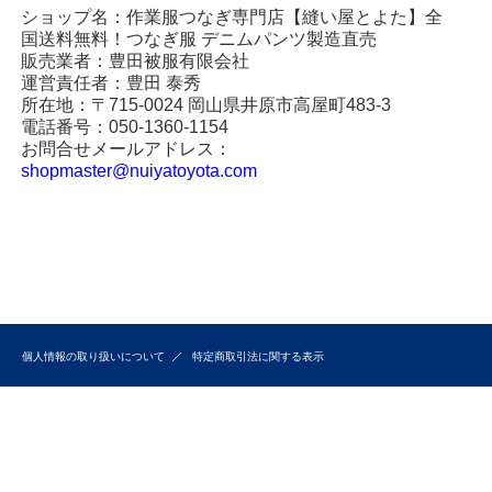
ショップ名：作業服つなぎ専門店【縫い屋とよた】全
国送料無料！つなぎ服 デニムパンツ製造直売
販売業者：豊田被服有限会社
運営責任者：豊田 泰秀
所在地：〒715-0024 岡山県井原市高屋町483-3
電話番号：050-1360-1154
お問合せメールアドレス：
shopmaster@nuiyatoyota.com
個人情報の取り扱いについて
特定商取引法に関する表示
つなぎ、デニムパンツ専門店「縫い屋とよた」/販売責任者 豊田被服（有）〒715-
1124 岡山県井原市高屋町483-3
TEL：
050-1360-1154
9:00～18：00（日曜、祭日を除く）E-Mail：
shopmaster@nuiyatoyota.com
Copyright (C) 2006 縫い屋とよた All Rights
Reserved.