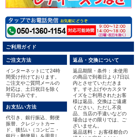
ご利用ガイド
ご注文方法
返品・交換について
インターネットにて24時
返品期限・条件： 未使用
間受け付けております。
の商品で到着日より7日以
ご注文やご質問メールの
内とさせていただきま
対応は、土日祝日を除く
す。すそ上げやカスタマ
平日のみです。
イズをご利用されたお客
様は返品、交換はご遠慮
お支払い方法
ください。ただし不良
品、当店の手違いなどの
代引き、銀行振込、郵便
場合はその限りでは、ご
振替、クレジットカー
ざいません。
ド、後払い（コンビニ・
返品送料： お客様都合の
銀行・郵便局）を用意し