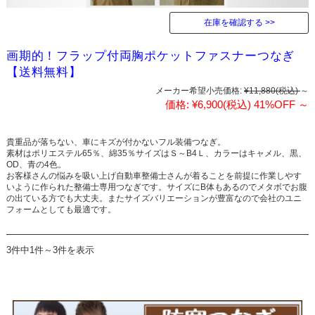
在庫を確認する
画期的！フラップ付両胸ポケットファスナーつなぎ
【送料無料】
メーカー希望小売価格:
¥11,880
(税込)
～
価格:
¥6,900
(税込)
41%OFF
～
貴重品が落ちない、車にキズが付かないフル装備つなぎ。
素材はポリエステル65％、綿35％サイズはＳ～B4Ｌ、カラーはキャメル、黒、
OD、青の4色。
お客様さんの悩みを吸い上げ自動車整備士さんが着ることを前提に作業しやす
いように作られた整備士専用つなぎです。サイズにB体もあるのでメタボでお腹
の出ている方でも大丈夫。またサイズバリエーションが豊富なので会社のユニ
フォームとしても最適です。
3件中1件～3件を表示