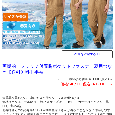
在庫を確認する
画期的！フラップ付両胸ポケットファスナー夏用つな
ぎ【送料無料】半袖
メーカー希望小売価格:
¥11,000
(税込)
～
価格:
¥6,500
(税込)
40%OFF
～
貴重品が落ちない、車にキズが付かないフル装備つなぎ。
素材はポリエステル65％、綿35％サイズはＳ～B4Ｌ、カラーはキャメル、黒、
OD、青の4色。
お客様さんの悩みを吸い上げ自動車整備士さんが着ることを前提に作業しやす
いように作られた整備士専用つなぎです。サイズにB体もあるのでメタボでお腹