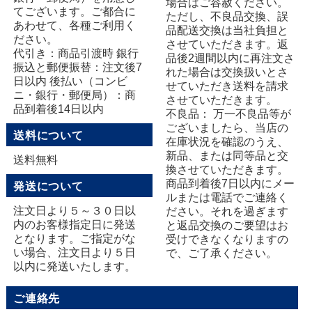
場合はご容赦ください。
てございます。ご都合に
ただし、不良品交換、誤
あわせて、各種ご利用く
品配送交換は当社負担と
ださい。
させていただきます。返
代引き：商品引渡時 銀行
品後2週間以内に再注文さ
振込と郵便振替：注文後7
れた場合は交換扱いとさ
日以内 後払い（コンビ
せていただき送料を請求
ニ・銀行・郵便局）：商
させていただきます。
品到着後14日以内
不良品： 万一不良品等が
ございましたら、当店の
送料について
在庫状況を確認のうえ、
新品、または同等品と交
送料無料
換させていただきます。
商品到着後7日以内にメー
発送について
ルまたは電話でご連絡く
注文日より５～３０日以
ださい。それを過ぎます
内のお客様指定日に発送
と返品交換のご要望はお
となります。ご指定がな
受けできなくなりますの
い場合、注文日より５日
で、ご了承ください。
以内に発送いたします。
ご連絡先