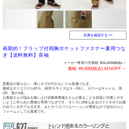
在庫を確認する
画期的！フラップ付両胸ポケットファスナー夏用つな
ぎ【送料無料】長袖
メーカー希望小売価格:
¥11,220
(税込)
～
価格:
¥6,600
(税込)
41%OFF
～
貴重品が落ちない、車にキズが付かないフル装備つなぎ。
素材はポリエステル65％、綿35％サイズはＳ～B4Ｌ、カラーはキャメル、黒、
OD、青の4色。
お客様さんの悩みを吸い上げ自動車整備士さんが着ることを前提に作業しやす
いように作られた整備士専用つなぎです。サイズにB体もあるのでメタボでお腹
の出ている方でも大丈夫。またサイズバリエーションが豊富なので会社のユニ
フォームとしても最適です。