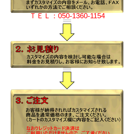
ＴＥＬ：050-1360-1154