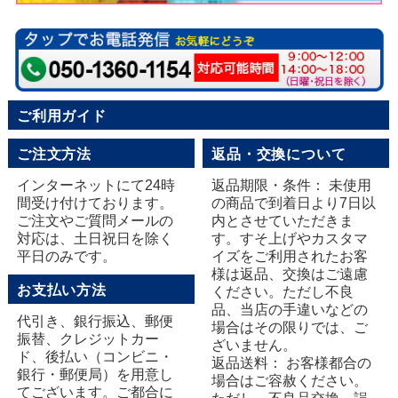
ご利用ガイド
ご注文方法
返品・交換について
インターネットにて24時
返品期限・条件： 未使用
間受け付けております。
の商品で到着日より7日以
ご注文やご質問メールの
内とさせていただきま
対応は、土日祝日を除く
す。すそ上げやカスタマ
平日のみです。
イズをご利用されたお客
様は返品、交換はご遠慮
お支払い方法
ください。ただし不良
品、当店の手違いなどの
代引き、銀行振込、郵便
場合はその限りでは、ご
振替、クレジットカー
ざいません。
ド、後払い（コンビニ・
返品送料： お客様都合の
銀行・郵便局）を用意し
場合はご容赦ください。
てございます。ご都合に