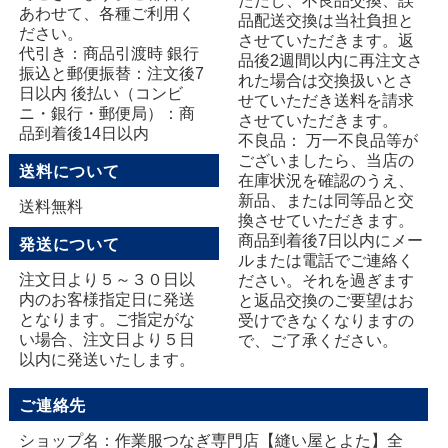
ただし、不良品交換、誤
あわせて、各種ご利用く
品配送交換は当社負担と
ださい。
させていただきます。返
代引き：商品引渡時 銀行
品後2週間以内に再注文さ
振込と郵便振替：注文後7
れた場合は交換扱いとさ
日以内 後払い（コンビ
せていただき送料を請求
ニ・銀行・郵便局）：商
させていただきます。
品到着後14日以内
不良品： 万一不良品等が
ございましたら、当店の
送料について
在庫状況を確認のうえ、
新品、または同等品と交
送料無料
換させていただきます。
商品到着後7日以内にメー
発送について
ルまたは電話でご連絡く
注文日より５～３０日以
ださい。それを過ぎます
内のお客様指定日に発送
と返品交換のご要望はお
となります。ご指定がな
受けできなくなりますの
い場合、注文日より５日
で、ご了承ください。
以内に発送いたします。
ご連絡先
ショップ名：作業服つなぎ専門店【縫い屋とよた】全