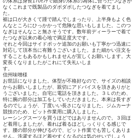
の体系は身長170ｾﾝﾁで細身の体系の為体に合ったつなぎが
なくこれまで既製品のダボダボしたつなぎを着てまし
た。
裾は口が大きくて踵で踏んでしまったり、上半身もよく色
んなところにひっかかって危険な思いもしました。このつ
なぎはそんなこと無さそうです。数年前ディーラーで着て
たつなぎ以来の着心地で満足度大です。
それと今回はサイドポッケ追加のお願いも丁寧かつ迅速に
対応して頂本当に有難うございました。また細かい注文を
することもあるかもしれませんが宜しくお願いします。大
変長くなりましたがこれにて失礼いしま
す。
信州味噌様
お世話になりました。体型が不格好なので、サイズの相談
からお願いしましたが、親切にアドバイスを頂きありがと
うございました。自宅に電話を頂きました。３Ｌのため、
特に腕の部分は加工をしていただきました。本来は長すぎ
るのでしょうが、丁度いい長さになりました。ジムカーナ
競技のため、ピット作業用に購入しました。
レーシングスーツを買うほどではありませんので。３回ほ
ど着用しましたが、着れば着るほどしっくりくる感じで
す。腰の部分が伸びるので、ピット作業でも苦しくありま
せん。洗濯するほど着やすくなるのは気のせいでしょう