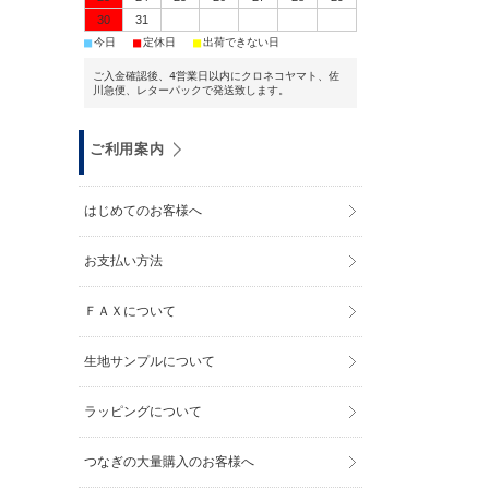
30
31
■
■
■
今日
定休日
出荷できない日
ご入金確認後、4営業日以内にクロネコヤマト、佐
川急便、レターパックで発送致します。
ご利用案内
はじめてのお客様へ
お支払い方法
ＦＡＸについて
生地サンプルについて
ラッピングについて
つなぎの大量購入のお客様へ