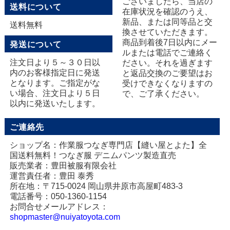
ございましたら、当店の
送料について
在庫状況を確認のうえ、
新品、または同等品と交
送料無料
換させていただきます。
商品到着後7日以内にメー
発送について
ルまたは電話でご連絡く
注文日より５～３０日以
ださい。それを過ぎます
内のお客様指定日に発送
と返品交換のご要望はお
となります。ご指定がな
受けできなくなりますの
い場合、注文日より５日
で、ご了承ください。
以内に発送いたします。
ご連絡先
ショップ名：作業服つなぎ専門店【縫い屋とよた】全
国送料無料！つなぎ服 デニムパンツ製造直売
販売業者：豊田被服有限会社
運営責任者：豊田 泰秀
所在地：〒715-0024 岡山県井原市高屋町483-3
電話番号：050-1360-1154
お問合せメールアドレス：
shopmaster@nuiyatoyota.com