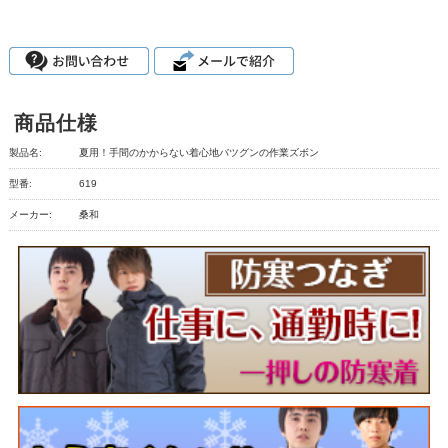
商品仕様
製品名:
夏用！手間のかからない着心地バツグンの作業ズボン
型番:
619
メーカー:
桑和