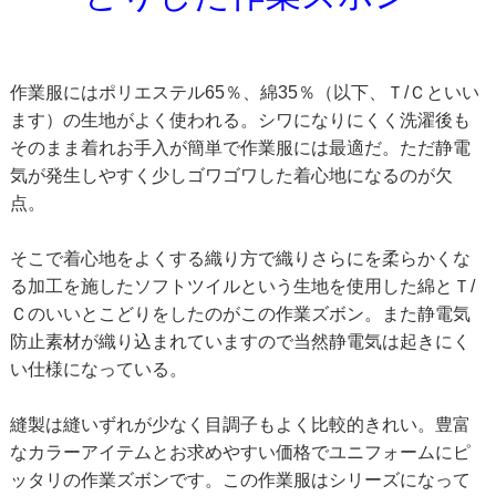
作業服にはポリエステル65％、綿35％（以下、Ｔ/Ｃといい
ます）の生地がよく使われる。シワになりにくく洗濯後も
そのまま着れお手入が簡単で作業服には最適だ。ただ静電
気が発生しやすく少しゴワゴワした着心地になるのが欠
点。
そこで着心地をよくする織り方で織りさらにを柔らかくな
る加工を施したソフトツイルという生地を使用した綿とＴ/
Ｃのいいとこどりをしたのがこの作業ズボン。また静電気
防止素材が織り込まれていますので当然静電気は起きにく
い仕様になっている。
縫製は縫いずれが少なく目調子もよく比較的きれい。豊富
なカラーアイテムとお求めやすい価格でユニフォームにピ
ッタリの作業ズボンです。この作業服はシリーズになって