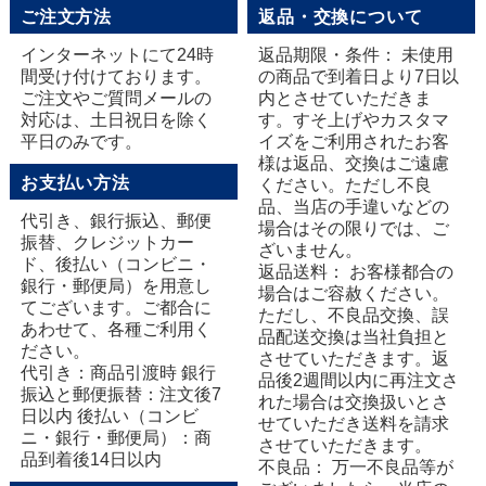
ご注文方法
返品・交換について
インターネットにて24時
返品期限・条件： 未使用
間受け付けております。
の商品で到着日より7日以
ご注文やご質問メールの
内とさせていただきま
対応は、土日祝日を除く
す。すそ上げやカスタマ
平日のみです。
イズをご利用されたお客
様は返品、交換はご遠慮
お支払い方法
ください。ただし不良
品、当店の手違いなどの
代引き、銀行振込、郵便
場合はその限りでは、ご
振替、クレジットカー
ざいません。
ド、後払い（コンビニ・
返品送料： お客様都合の
銀行・郵便局）を用意し
場合はご容赦ください。
てございます。ご都合に
ただし、不良品交換、誤
あわせて、各種ご利用く
品配送交換は当社負担と
ださい。
させていただきます。返
代引き：商品引渡時 銀行
品後2週間以内に再注文さ
振込と郵便振替：注文後7
れた場合は交換扱いとさ
日以内 後払い（コンビ
せていただき送料を請求
ニ・銀行・郵便局）：商
させていただきます。
品到着後14日以内
不良品： 万一不良品等が