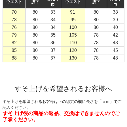
ウエスト
股下
ウエスト
股下
巾
巾
70
80
33
91
80
38
73
80
34
95
80
39
76
80
34
100
80
40
79
80
35
105
78
42
82
80
36
110
78
43
85
80
37
120
78
45
88
80
37
130
78
48
すそ上げを希望されるお客様へ
すそ上げを希望されるお客様は下の総丈の欄に長さを「ｃｍ」でご
記入ください。
すそ上げ後の商品の返品、交換はできませんのでご
了承ください。