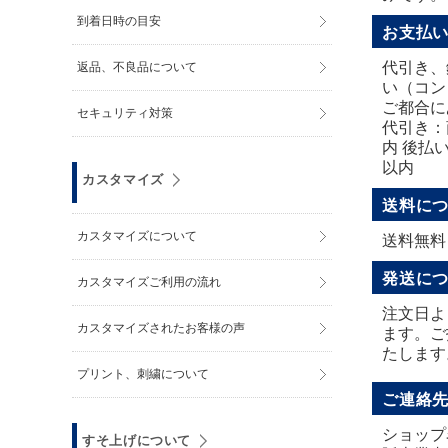
到着日時の目安
お支払
代引き、
返品、不良品について
い（コン
ご都合に
セキュリティ対策
代引き：
内 後払
以内
カスタマイズ
送料に
カスタマイズについて
送料無料
発送に
カスタマイズご利用の流れ
注文日よ
カスタマイズされたお客様の声
ます。ご
たします
プリント、刺繍について
ご連絡
ショップ
すそ上げについて