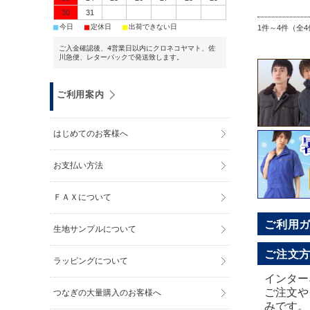
30
31
■
■
■
今日
定休日
出荷できない日
1件～4件（全4
ご入金確認後、4営業日以内にクロネコヤマト、佐
川急便、レターパックで発送致します。
ご利用案内
はじめてのお客様へ
お支払い方法
ＦＡＸについて
ご利用
生地サンプルについて
ご注文
ラッピングについて
インター
ご注文や
つなぎの大量購入のお客様へ
みです。