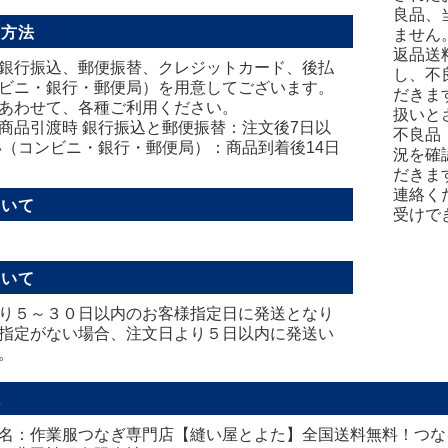
良品、
い方法
ません
返品送
銀行振込、郵便振替、クレジットカード、後払
し、不
ビニ・銀行・郵便局）を用意してございます。
だきま
あわせて、各種ご利用ください。
扱いと
商品引渡時 銀行振込と郵便振替：注文後7日以
不良品
い（コンビニ・銀行・郵便局）：商品到着後14日
況を確
だきま
連絡く
ついて
受けで
ついて
り５～３０日以内のお客様指定日に発送となり
指定がない場合、注文日より５日以内に発送い
。
先
名：作業服つなぎ専門店【縫い屋とよた】全国送料無料！つな