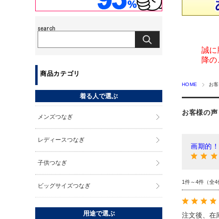
誠に
降の
商品カテゴリ
HOME
お客
着る人で選ぶ
お客様の声
メンズつなぎ
レディースつなぎ
画期的
子供つなぎ
1件～4件（全4
ビッグサイズつなぎ
用途で選ぶ
注文後、在