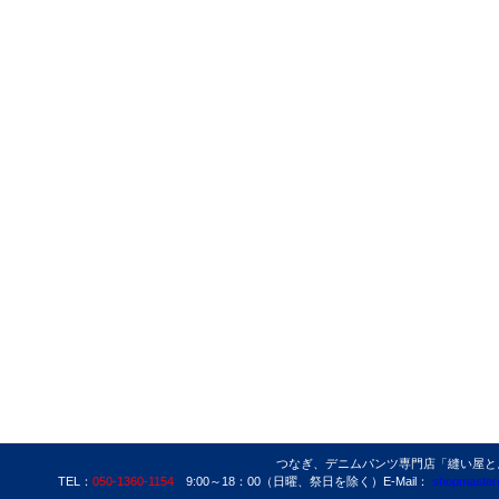
つなぎ、デニムパンツ専門店「縫い屋とよた」
TEL：
050-1360-1154
9:00～18：00（日曜、祭日を除く）E-Mail：
shopmaster