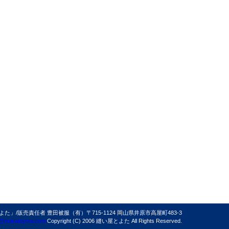
/販売責任者 豊田被服（有）〒715-1124 岡山県井原市高屋町483-3
@nuiyatoyota.com
Copyright (C) 2006 縫い屋とよた All Rights Reserved.