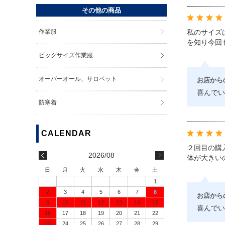
その他の商品
私のサイズ
作業服
を知り今回
ビッグサイズ作業服
オーバーオール、サロペット
お店から
喜んでい
防寒着
２回目の購
2026/08
体が大きい
日
月
火
水
木
金
土
1
2
3
4
5
6
7
8
お店から
9
10
11
12
13
14
15
喜んでい
16
17
18
19
20
21
22
23
24
25
26
27
28
29