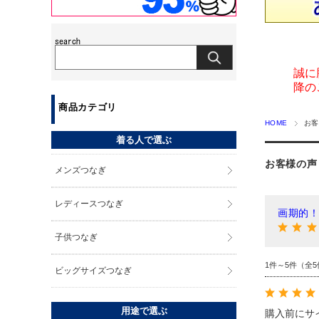
誠に
降の
商品カテゴリ
HOME
お客
着る人で選ぶ
お客様の声
メンズつなぎ
レディースつなぎ
画期的
子供つなぎ
1件～5件（全5
ビッグサイズつなぎ
用途で選ぶ
購入前にサ