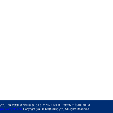
/販売責任者 豊田被服（有）〒715-1124 岡山県井原市高屋町483-3
@nuiyatoyota.com
Copyright (C) 2006 縫い屋とよた All Rights Reserved.