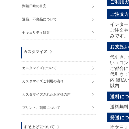
ご利用
到着日時の目安
ご注文
返品、不良品について
インター
ご注文や
セキュリティ対策
みです。
お支払
カスタマイズ
代引き、
い（コン
カスタマイズについて
ご都合に
代引き：
内 後払
カスタマイズご利用の流れ
以内
カスタマイズされたお客様の声
送料に
送料無料
プリント、刺繍について
発送に
すそ上げについて
注文日よ