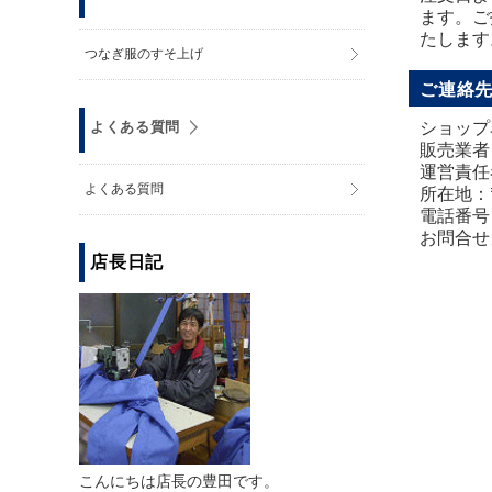
ます。ご
たします
つなぎ服のすそ上げ
ご連絡
よくある質問
ショップ
販売業者
運営責任
よくある質問
所在地：〒
電話番号：0
お問合せ
店長日記
こんにちは店長の豊田です。