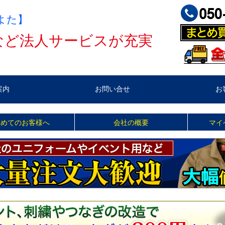
よた】
など法人サービスが充実
案内
お問い合せ
お
じめてのお客様へ
会社の概要
マイ