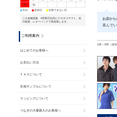
30
31
■
■
■
今日
定休日
出荷できない日
お店から
ご入金確認後、4営業日以内にクロネコヤマト、佐
川急便、レターパックで発送致します。
喜んでい
ご利用案内
1件～5件（全5
はじめてのお客様へ
お支払い方法
ＦＡＸについて
生地サンプルについて
ラッピングについて
つなぎの大量購入のお客様へ