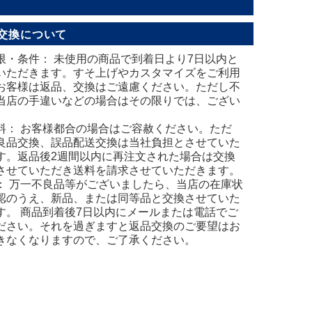
交換について
限・条件： 未使用の商品で到着日より7日以内と
いただきます。すそ上げやカスタマイズをご利用
お客様は返品、交換はご遠慮ください。ただし不
当店の手違いなどの場合はその限りでは、ござい
。
料： お客様都合の場合はご容赦ください。ただ
良品交換、誤品配送交換は当社負担とさせていた
す。返品後2週間以内に再注文された場合は交換
させていただき送料を請求させていただきます。
： 万一不良品等がございましたら、当店の在庫状
認のうえ、新品、または同等品と交換させていた
す。 商品到着後7日以内にメールまたは電話でご
ださい。それを過ぎますと返品交換のご要望はお
きなくなりますので、ご了承ください。