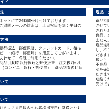
ガイド
方法
返品・
ネットにて24時間受け付けております。
返品期
ご質問メールの対応は、土日祝日を除く平日の
させて
された
良品、
い方法
ません
返品送
銀行振込、郵便振替、クレジットカード、後払
し、不
ビニ・銀行・郵便局）を用意してございます。
だきま
あわせて、各種ご利用ください。
扱いと
商品引渡時 銀行振込と郵便振替：注文後7日以
不良品
い（コンビニ・銀行・郵便局）：商品到着後14日
況を確
だきま
連絡く
ついて
受けで
ついて
り５～３０日以内のお客様指定日に発送となり