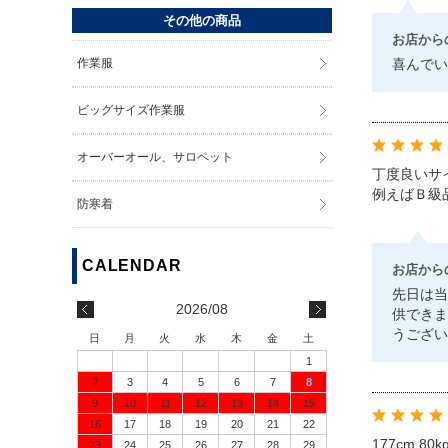
その他の商品
お店から
作業服
喜んでい
ビッグサイズ作業服
オーバーオール、サロペット
丁度良いサ
例えばＢ級
防寒着
お店から
先日は当
2026/08
供できま
うござい
日
月
火
水
木
金
土
1
2
3
4
5
6
7
8
9
10
11
12
13
14
15
16
17
18
19
20
21
22
177cm.
23
24
25
26
27
28
29