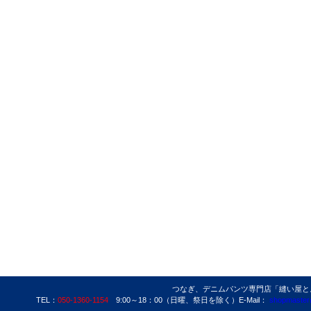
つなぎ、デニムパンツ専門店「縫い屋とよた」
TEL：
050-1360-1154
9:00～18：00（日曜、祭日を除く）E-Mail：
shopmaster