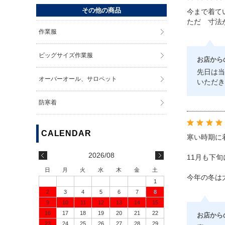
その他の商品
今まで着て
ただ 寸法
作業服
ビッグサイズ作業服
お店から
先日は当
オーバーオール、サロペット
いただき
防寒着
寒い時期に
2026/08
11月も下
日
月
火
水
木
金
土
今年の冬は
1
2
3
4
5
6
7
8
9
10
11
12
13
14
15
16
17
18
19
20
21
22
お店から
23
24
25
26
27
28
29