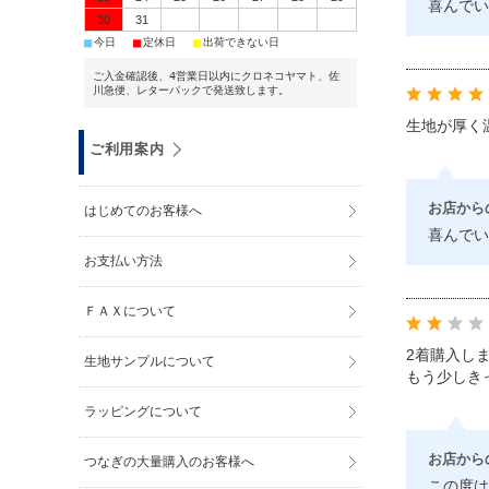
喜んでい
30
31
■
■
■
今日
定休日
出荷できない日
ご入金確認後、4営業日以内にクロネコヤマト、佐
川急便、レターパックで発送致します。
生地が厚く
ご利用案内
お店から
はじめてのお客様へ
喜んでい
お支払い方法
ＦＡＸについて
2着購入し
生地サンプルについて
もう少しき
ラッピングについて
お店から
つなぎの大量購入のお客様へ
この度は