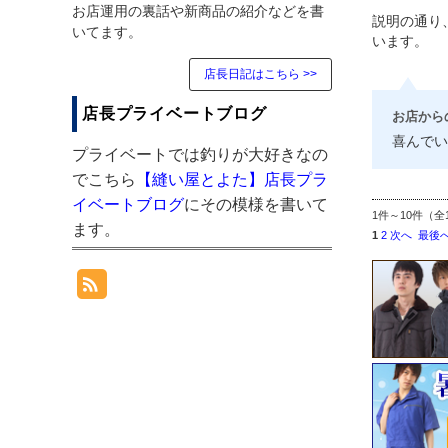
お店運用の裏話や新商品の紹介などを書
説明の通り
いてます。
います。
店長日記はこちら >>
店長プライベートブログ
お店から
喜んでい
プライベートでは釣りが大好きなの
でこちら
【縫い屋とよた】店長プラ
イベートブログ
にその模様を書いて
1件～10件（全
ます。
1
2
次へ
最後