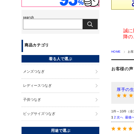
誠に
降の
商品カテゴリ
HOME
お客
着る人で選ぶ
お客様の声
メンズつなぎ
レディースつなぎ
厚手の
子供つなぎ
1件～10件（全
ビッグサイズつなぎ
1
2
次へ
最後
用途で選ぶ