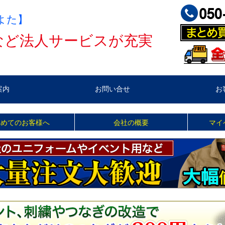
よた】
など法人サービスが充実
案内
お問い合せ
お
じめてのお客様へ
会社の概要
マイ