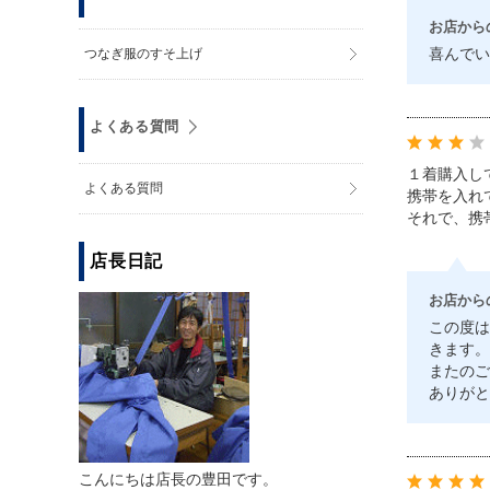
お店から
喜んでい
つなぎ服のすそ上げ
よくある質問
１着購入し
よくある質問
携帯を入れ
それで、携
店長日記
お店から
この度は
きます。
またのご
ありがと
こんにちは店長の豊田です。