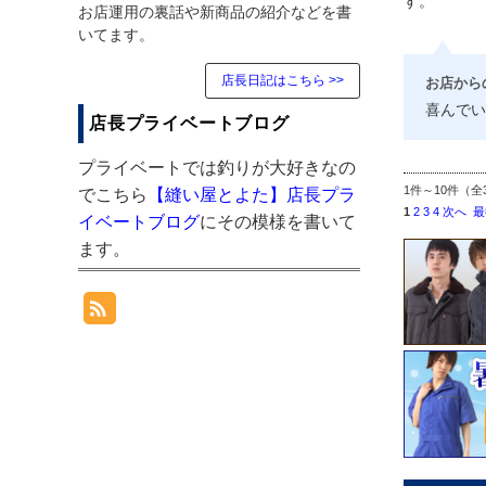
す。
お店運用の裏話や新商品の紹介などを書
いてます。
店長日記はこちら >>
お店から
喜んでい
店長プライベートブログ
プライベートでは釣りが大好きなの
1件～10件（全
でこちら
【縫い屋とよた】店長プラ
1
2
3
4
次へ
最
イベートブログ
にその模様を書いて
ます。