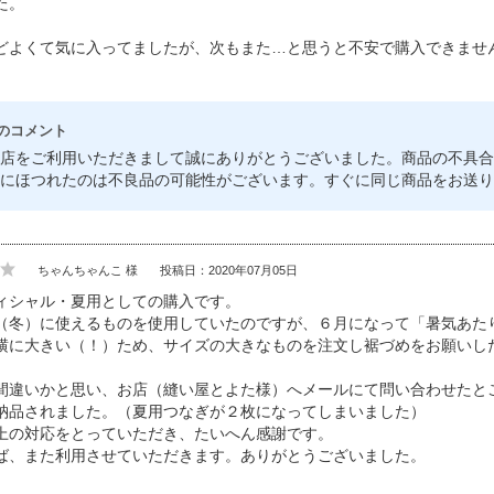
た。
どよくて気に入ってましたが、次もまた…と思うと不安で購入できませ
のコメント
店をご利用いただきまして誠にありがとうございました。商品の不具合
にほつれたのは不良品の可能性がございます。すぐに同じ商品をお送り
ちゃんちゃんこ 様
投稿日：2020年07月05日
ィシャル・夏用としての購入です。
（冬）に使えるものを使用していたのですが、６月になって「暑気あた
横に大きい（！）ため、サイズの大きなものを注文し裾づめをお願いし
間違いかと思い、お店（縫い屋とよた様）へメールにて問い合わせたと
納品されました。（夏用つなぎが２枚になってしまいました）
上の対応をとっていただき、たいへん感謝です。
ば、また利用させていただきます。ありがとうございました。