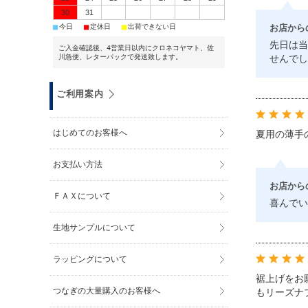
30
31
■
■
■
お店から
今日
定休日
出荷できない日
先日は当
ご入金確認後、4営業日以内にクロネコヤマト、佐
川急便、レターパックで発送致します。
せんで
ご利用案内
はじめてのお客様へ
夏用の薄手
お支払い方法
お店から
ＦＡＸについて
喜んでい
生地サンプルについて
ラッピングについて
裾上げをお
つなぎの大量購入のお客様へ
もリーズナ