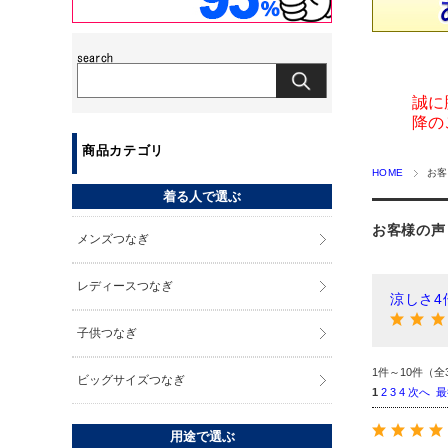
誠に
降の
商品カテゴリ
HOME
お客
着る人で選ぶ
お客様の声
メンズつなぎ
レディースつなぎ
涼しさ4
子供つなぎ
1件～10件（全
ビッグサイズつなぎ
1
2
3
4
次へ
最
用途で選ぶ