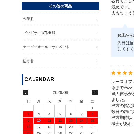
破れてまし
その他の商品
最悪です。
丈もちょう
作業服
ビッグサイズ作業服
お店から
先日は当
オーバーオール、サロペット
してすぐ
防寒着
レースオフ
今まで春秋
2026/08
当人体形が
ました。
日
月
火
水
木
金
土
当方の指定
1
数日の内に
2
3
4
5
6
7
8
当方期待以
9
10
11
12
13
14
15
機会があれ
16
17
18
19
20
21
22
23
24
25
26
27
28
29